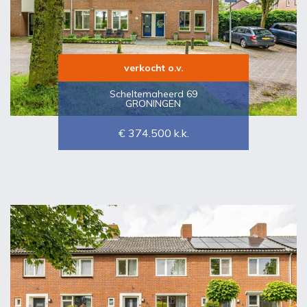
verkocht o.v.
Scheltemaheerd 69
GRONINGEN
€ 374.500
k.k.