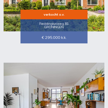
verkocht o.v.
Reddingiusweg 81
GRONINGEN
€ 295.000
k.k.