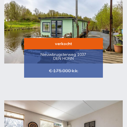
verkocht
Nieuwbrugsterweg 1037
DEN HORN
€ 175.000
k.k.