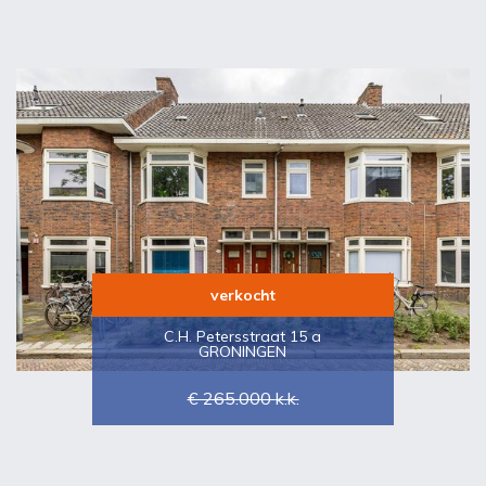
verkocht
C.H. Petersstraat 15 a
GRONINGEN
€ 265.000
k.k.