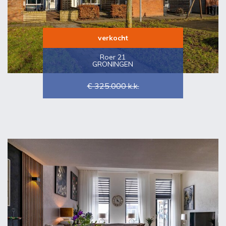
verkocht
Roer 21
GRONINGEN
€ 325.000
k.k.