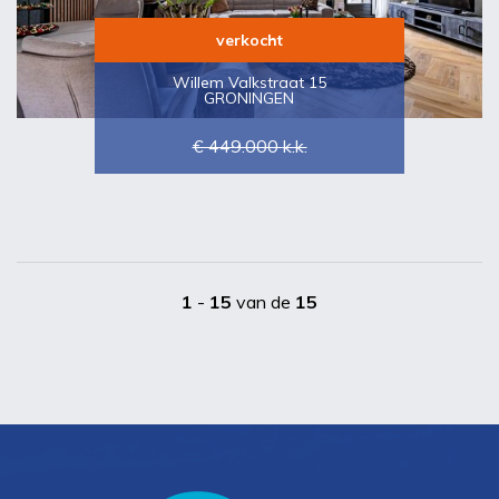
verkocht
Willem Valkstraat 15
GRONINGEN
€ 449.000
k.k.
1
-
15
van de
15