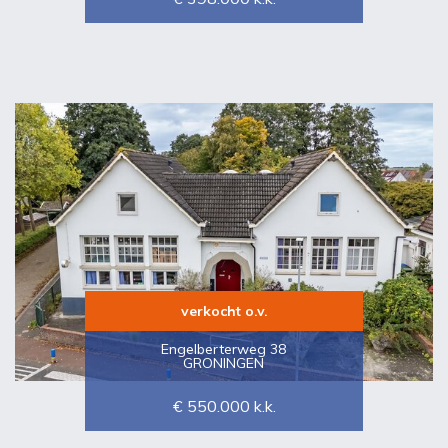
verkocht o.v.
Engelberterweg 38
GRONINGEN
€ 550.000
k.k.