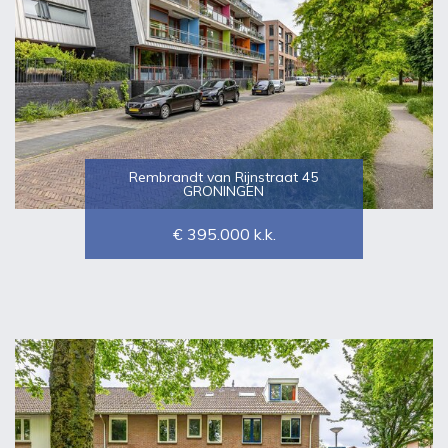
Rembrandt van Rijnstraat 45
GRONINGEN
€ 395.000
k.k.