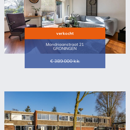
verkocht
Mondriaanstraat 21
GRONINGEN
€ 389.000
k.k.