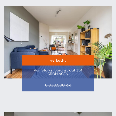
verkocht
Van Starkenborghstraat 154
GRONINGEN
€ 339.500
k.k.