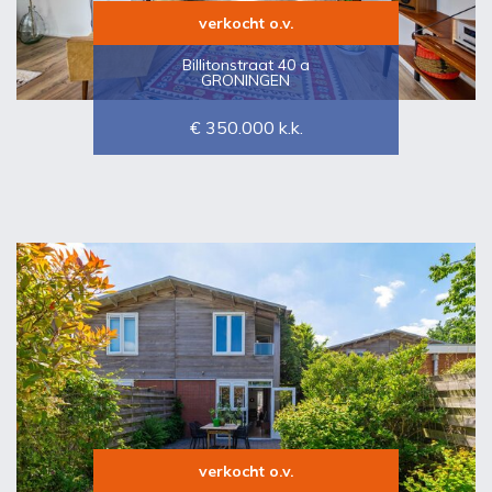
verkocht o.v.
Billitonstraat 40 a
GRONINGEN
€ 350.000
k.k.
verkocht o.v.