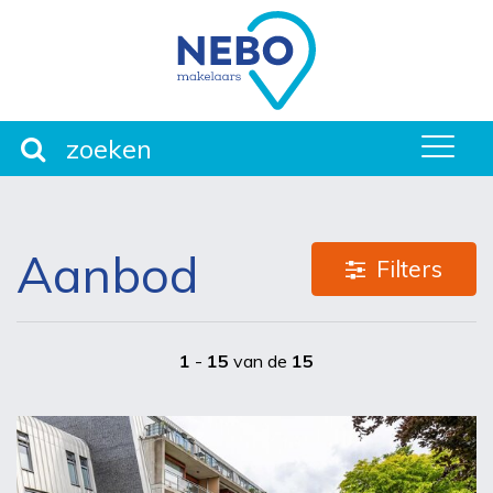
it
men
Aanbod
Filters
1
-
15
van de
15