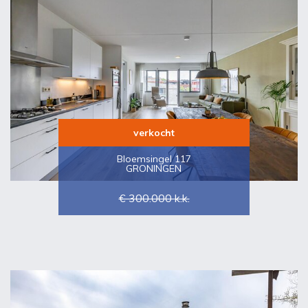
verkocht
Bloemsingel 117
GRONINGEN
€ 300.000
k.k.