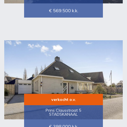
€ 569.500
k.k.
verkocht o.v.
Prins Clausstraat 5
STADSKANAAL
€ 398.000
k.k.