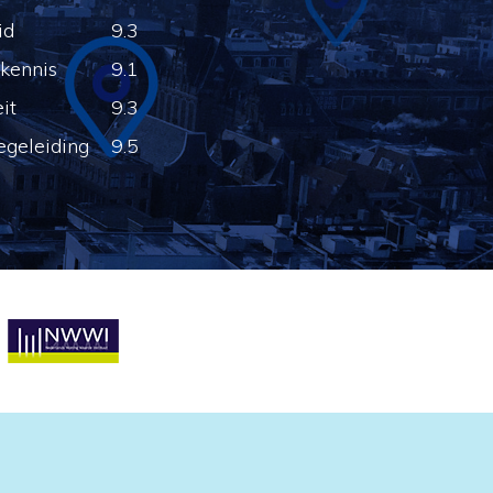
id
9.3
kennis
9.1
eit
9.3
egeleiding
9.5