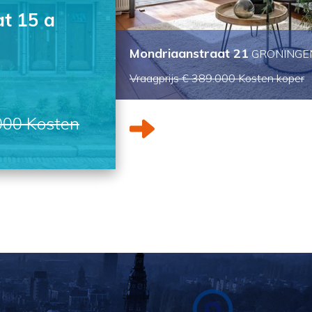
at 21
Bloemsingel 117
GRONINGEN
Vraagprijs € 300.000
Kosten koper
.000
Kosten