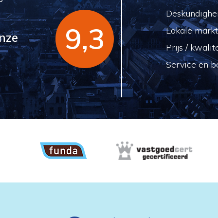
Deskundighe
9,3
Lokale markt
nze
Prijs / kwalit
Service en b