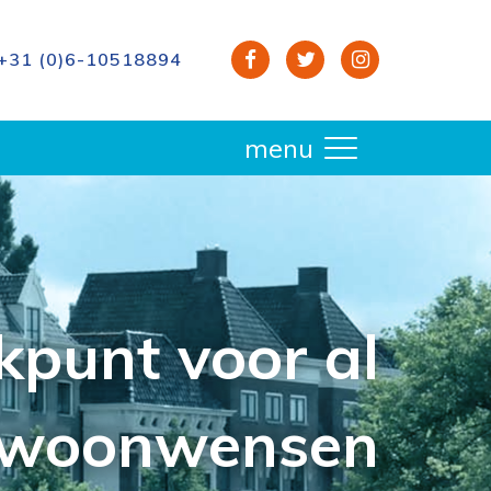
+31 (0)6-10518894
menu
kpunt voor al
 woonwensen