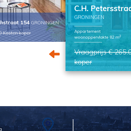
Mondriaanstra
GRONINGEN
t 15 a
GRONINGEN
Woonhuis
00
Kosten koper
2
woonoppervlakte 104 m
Vraagprijs € 389
koper
g