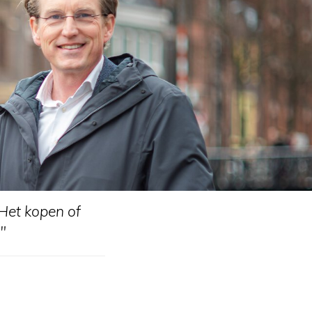
 Het kopen of
"