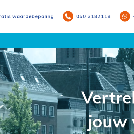
ratis waardebepaling
050 3182118
Vertre
jouw