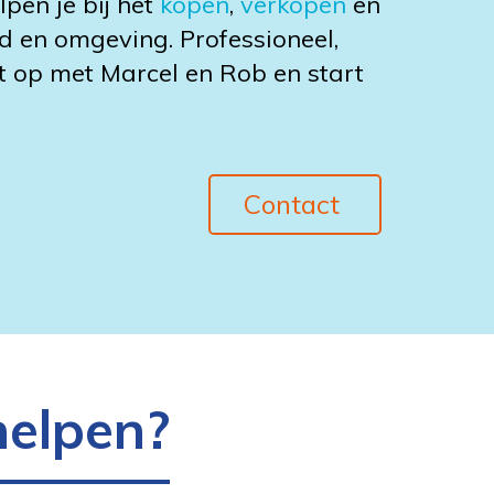
en je bij het
kopen
,
verkopen
en
d en omgeving. Professioneel,
ct op met Marcel en Rob en start
Contact
helpen?