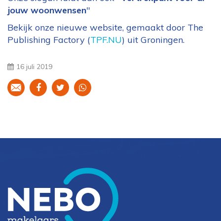
jouw woonwensen
"
Bekijk onze nieuwe website, gemaakt door The
Publishing Factory (
TPF.NU
) uit Groningen.
16 juli 2019
Deel
Deel
Deel
Deel
deze
deze
deze
deze
pagina
pagina
pagina
pagina
via
via
via
via
E-
Facebook
Twitter
WhatsApp
mail