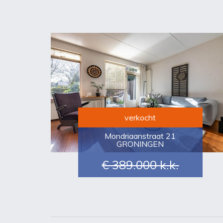
verkocht
Mondriaanstraat 21
GRONINGEN
€ 389.000
k.k.