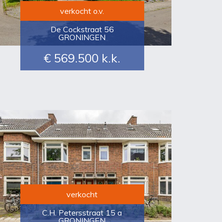
verkocht o.v.
De Cockstraat 56
GRONINGEN
€ 569.500
k.k.
verkocht
C.H. Petersstraat 15 a
GRONINGEN