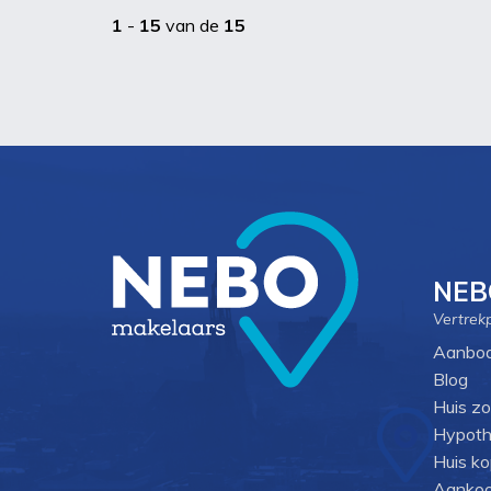
1
-
15
van de
15
NEB
Vertrek
Aanbo
Blog
Huis z
Hypoth
Huis k
Aankoo