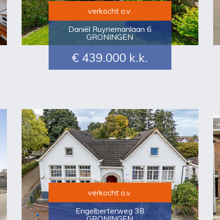
verkocht o.v.
Daniël Ruynemanlaan 6
GRONINGEN
€ 439.000
k.k.
verkocht o.v.
Engelberterweg 38
GRONINGEN