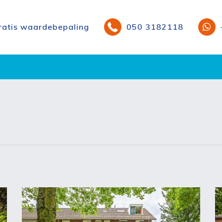
ratis waardebepaling
050 3182118