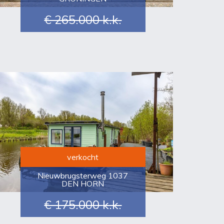
€ 265.000
k.k.
verkocht
Nieuwbrugsterweg 1037
DEN HORN
€ 175.000
k.k.