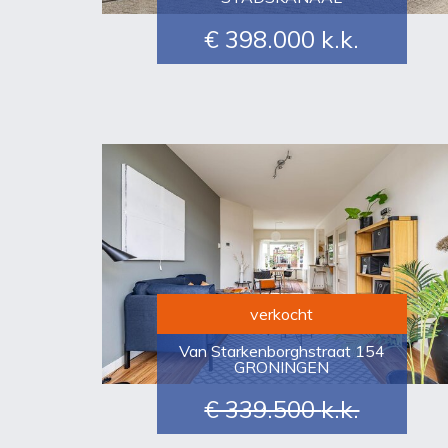
€ 398.000
k.k.
verkocht
Van Starkenborghstraat 154
GRONINGEN
€ 339.500
k.k.