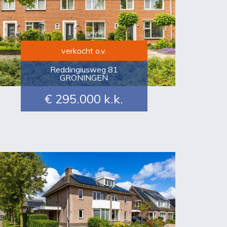
verkocht o.v.
Reddingiusweg 81
GRONINGEN
€ 295.000
k.k.