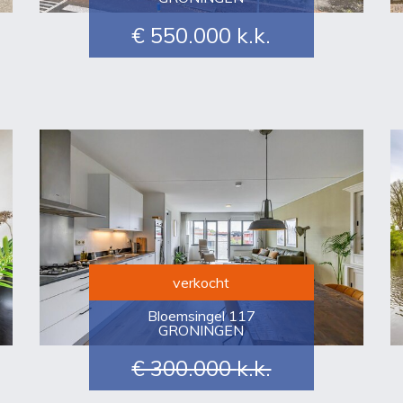
€ 550.000
k.k.
verkocht
Bloemsingel 117
GRONINGEN
€ 300.000
k.k.