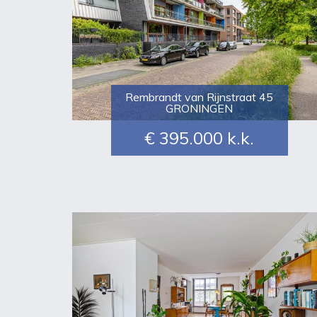
Rembrandt van Rijnstraat 45
GRONINGEN
€ 395.000
k.k.