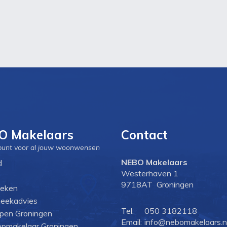
O Makelaars
Contact
punt voor al jouw woonwensen
NEBO Makelaars
d
Westerhaven 1
9718AT Groningen
oeken
eekadvies
Tel:
050 3182118
open Groningen
Email:
info@nebomakelaars.n
pmakelaar Groningen