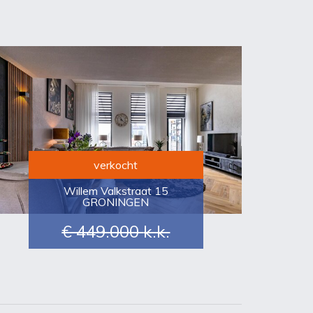
verkocht
Willem Valkstraat 15
GRONINGEN
€ 449.000
k.k.