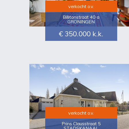
verkocht o.v.
Billitonstraat 40 a
GRONINGEN
€ 350.000
k.k.
verkocht o.v.
Prins Clausstraat 5
STADSKANAAL