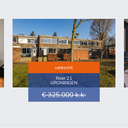
verkocht
Roer 21
GRONINGEN
€ 325.000
k.k.