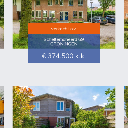
verkocht o.v.
Scheltemaheerd 69
GRONINGEN
€ 374.500
k.k.